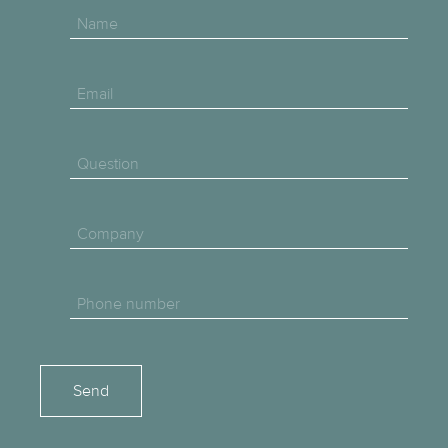
Name
Email
Question
Company
Phone number
Please leave this field empty.