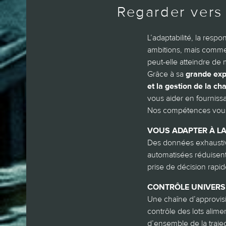
Regarder vers 
L’adaptabilité, la respo
ambitions, mais commen
peut-elle atteindre de 
Grâce à sa
grande exp
et la gestion de la c
vous aider en fourniss
Nos compétences vous
VOUS ADAPTER À L
Des données exhaustiv
automatisées réduisent 
prise de décision rapi
CONTRÔLE UNIVERS
Une chaîne d’approvi
contrôle des lots alim
d’ensemble de la traje