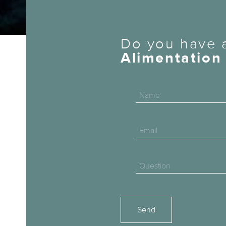
Do you have a
Alimentation 
Name
Email
Question
Please leave this field empty.