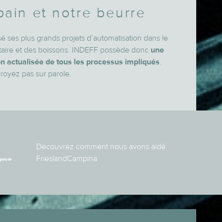
pain et notre beurre
é ses plus grands projets d’automatisation dans le
taire et des boissons. INDEFF possède donc
une
 actualisée de tous les processus impliqués
.
royez pas sur parole.
Découvrez comment nous avons aidé
FrieslandCampina