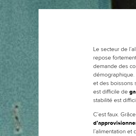
Le secteur de l’a
repose fortement s
demande des cons
démographique. D
et des boissons 
est difficile de
gar
stabilité est diff
C’est faux. Grâc
d’approvisionn
l’alimentation et