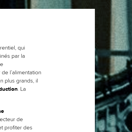
entiel, qui
inés par la
ce
de l’alimentation
 plus grands, il
duction
. La
ne
secteur de
t profiter des