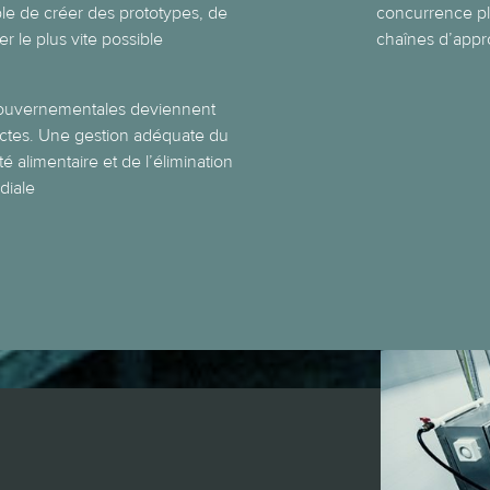
le de créer des prototypes, de
concurrence plu
er le plus vite possible
chaînes d’appr
gouvernementales deviennent
ictes. Une gestion adéquate du
é alimentaire et de l’élimination
diale