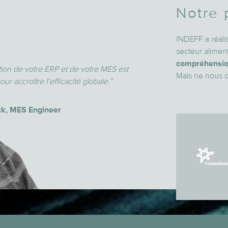
Notre 
INDEFF a réalis
secteur alimen
compréhension
ation de votre ERP et de votre MES est
Mais ne nous c
our accroître l’efficacité globale.”
k, MES Engineer