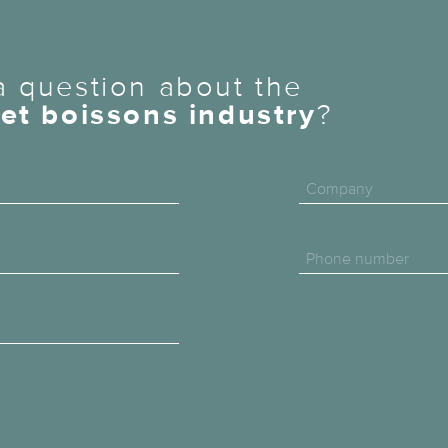
 question about the
et boissons industry
?
Company
Phone number