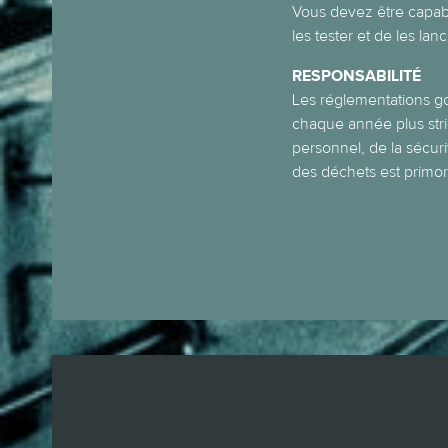
Vous devez être capab
les tester et de les lanc
RESPONSABILITÉ
Les réglementations 
chaque année plus str
personnel, de la sécurit
des déchets est primor