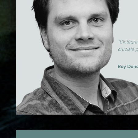
“L’intégr
cruciale p
Roy Donc